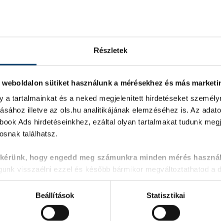
Részletek
. weboldalon sütiket használunk a mérésekhez és más market
y a tartalmainkat és a neked megjelenített hirdetéseket személy
ásához illetve az ols.hu analitikájának elemzéséhez is. Az adat
ook Ads hirdetéseinkhez, ezáltal olyan tartalmakat tudunk megje
snak találhatsz.
z ABAS ERP integrált vállalatirányítási rendszere vezeti minde
 kérünk, hogy engedd meg számunkra minden mérés használ
nk visszaélni ezzel és később bármikor megváltoztathatod a d
Beállítások
Statisztikai