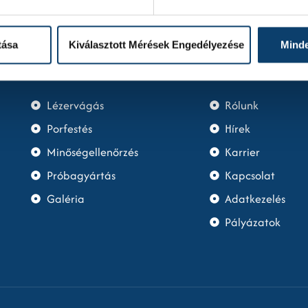
tása
Kiválasztott Mérések Engedélyezése
Mind
Információ
Cégünk
Lézervágás
Rólunk
Porfestés
Hírek
Minőségellenőrzés
Karrier
Próbagyártás
Kapcsolat
Galéria
Adatkezelés
Pályázatok