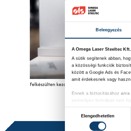
Beleegyezés
A Omega Laser Steeltec Kft
A sütik segítenek abban, hog
a közösségi funkciók biztosít
között a Google Ads és Faceb
amit érdekesnek vagy haszno
Felkészülten kezdjük az új évet, 2020-ban már a
Ennek a biztosításához
arra
semmilyen formában nem fogu
Előre is köszönjük!
Hozzájárulás
Elengedhetetlen
kiválasztása