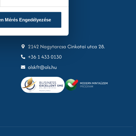
en Mérés Engedélyezése
Kapcsolat
2142 Nagytarcsa Cinkotai utca 28.
+36 1 433 0130
olskft@ols.hu