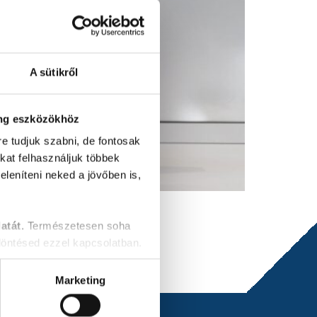
A sütikről
ing eszközökhöz
re tudjuk szabni, de fontosak
okat felhasználjuk többek
leníteni neked a jövőben is,
n lépésünket.
atát.
Természetesen soha
öntésed ezzel kapcsolatban.
Marketing