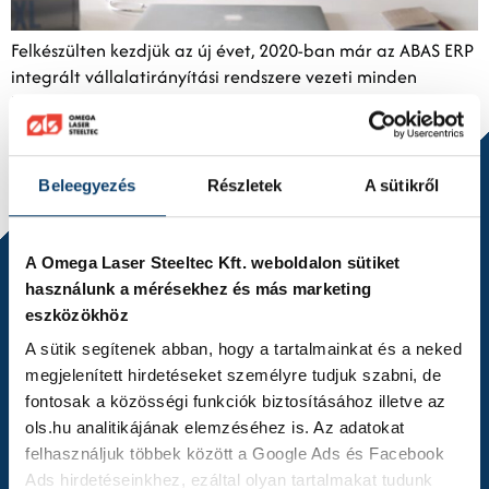
Felkészülten kezdjük az új évet, 2020-ban már az ABAS ERP
integrált vállalatirányítási rendszere vezeti minden
lépésünket.
Beleegyezés
Részletek
A sütikről
A Omega Laser Steeltec Kft. weboldalon sütiket
használunk a mérésekhez és más marketing
eszközökhöz
A sütik segítenek abban, hogy a tartalmainkat és a neked
megjelenített hirdetéseket személyre tudjuk szabni, de
fontosak a közösségi funkciók biztosításához illetve az
ols.hu analitikájának elemzéséhez is. Az adatokat
felhasználjuk többek között a Google Ads és Facebook
Hochwertige automatisierte
Ads hirdetéseinkhez, ezáltal olyan tartalmakat tudunk
Pulverbeschichtungslösungen von der OLS Kft.