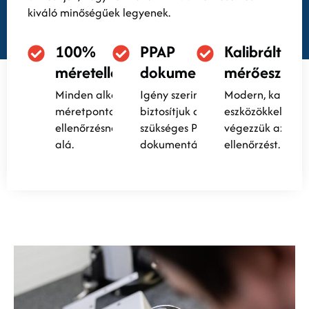
kiváló minőségűek legyenek.
100%
PPAP
Kalibrált
méretellenőrzés
dokumentáció
mérőeszköz
Minden alkatrészt
Igény szerint
Modern, kalibrál
méretpontossági
biztosítjuk a
eszközökkel
ellenőrzésnek vetünk
szükséges PPAP
végezzük az
alá.
dokumentációt.
ellenőrzést.