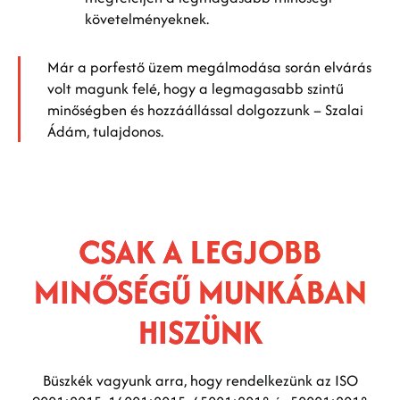
követelményeknek.
Már a porfestő üzem megálmodása során elvárás
volt magunk felé, hogy a legmagasabb szintű
minőségben és hozzáállással dolgozzunk – Szalai
Ádám, tulajdonos.
CSAK A LEGJOBB
MINŐSÉGŰ MUNKÁBAN
HISZÜNK
Büszkék vagyunk arra, hogy rendelkezünk az ISO