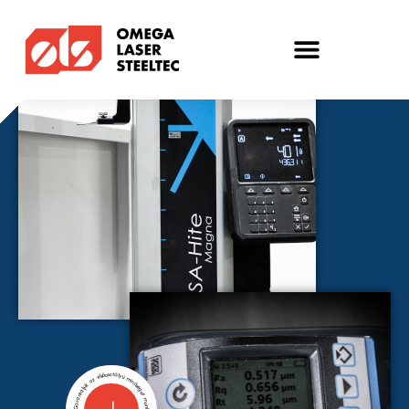
Garantáljuk az elsőosztályú minőséget munkáinkra!