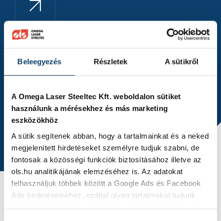
5. Tapasztalat szakmai stáb
Csapatunk több évtizedes szakmai tapasztalattal
Beleegyezés
Részletek
A sütikről
rendelkezik, biztosítva a precíz és megbízható
kivitelezést.
A Omega Laser Steeltec Kft. weboldalon sütiket
használunk a mérésekhez és más marketing
Győződjön meg róla Ön is!
eszközökhöz
A sütik segítenek abban, hogy a tartalmainkat és a neked
megjelenített hirdetéseket személyre tudjuk szabni, de
fontosak a közösségi funkciók biztosításához illetve az
ols.hu analitikájának elemzéséhez is. Az adatokat
felhasználjuk többek között a Google Ads és Facebook
Ads hirdetéseinkhez, ezáltal olyan tartalmakat tudunk
megjeleníteni neked a jövőben is, amit érdekesnek vagy
hasznosnak találhatsz.