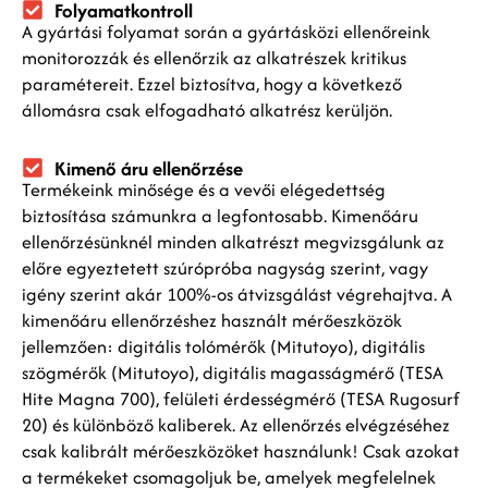
Folyamatkontroll
A gyártási folyamat során a gyártásközi ellenőreink
monitorozzák és ellenőrzik az alkatrészek kritikus
paramétereit. Ezzel biztosítva, hogy a következő
állomásra csak elfogadható alkatrész kerüljön.
Kimenő áru ellenőrzése
Termékeink minősége és a vevői elégedettség
biztosítása számunkra a legfontosabb. Kimenőáru
ellenőrzésünknél minden alkatrészt megvizsgálunk az
előre egyeztetett szúrópróba nagyság szerint, vagy
igény szerint akár 100%-os átvizsgálást végrehajtva. A
kimenőáru ellenőrzéshez használt mérőeszközök
jellemzően: digitális tolómérők (Mitutoyo), digitális
szögmérők (Mitutoyo), digitális magasságmérő (TESA
Hite Magna 700), felületi érdességmérő (TESA Rugosurf
20) és különböző kaliberek. Az ellenőrzés elvégzéséhez
csak kalibrált mérőeszközöket használunk! Csak azokat
a termékeket csomagoljuk be, amelyek megfelelnek