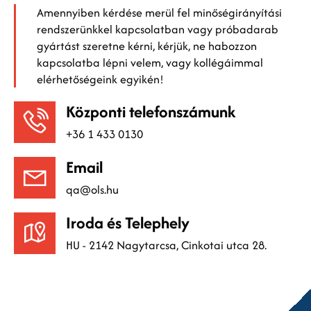
Amennyiben kérdése merül fel minőségirányítási
rendszerünkkel kapcsolatban vagy próbadarab
gyártást szeretne kérni, kérjük, ne habozzon
kapcsolatba lépni velem, vagy kollégáimmal
elérhetőségeink egyikén!
Központi telefonszámunk
+36 1 433 0130
Email
qa@ols.hu
Iroda és Telephely
HU - 2142 Nagytarcsa, Cinkotai utca 28.