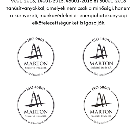
9001:2015, 14001:2015, 45001:2018 és 50001:2018
tanúsítványokkal, amelyek nem csak a minőségi, hanem
a környezeti, munkavédelmi és energiahatékonysági
elkötelezettségünket is igazolják.