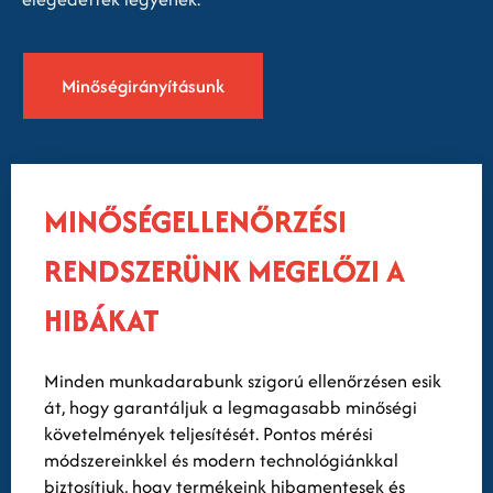
Minőségirányításunk
MINŐSÉGELLENŐRZÉSI
RENDSZERÜNK MEGELŐZI A
HIBÁKAT
Minden munkadarabunk szigorú ellenőrzésen esik
át, hogy garantáljuk a legmagasabb minőségi
követelmények teljesítését. Pontos mérési
módszereinkkel és modern technológiánkkal
biztosítjuk, hogy termékeink hibamentesek és