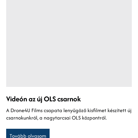
Videón az új OLS csarnok
A Drone4U Films csapata lenyűgöző kisfilmet készített új
csarnokunkról, a nagytarcsai OLS központról.
Tovább olvasom