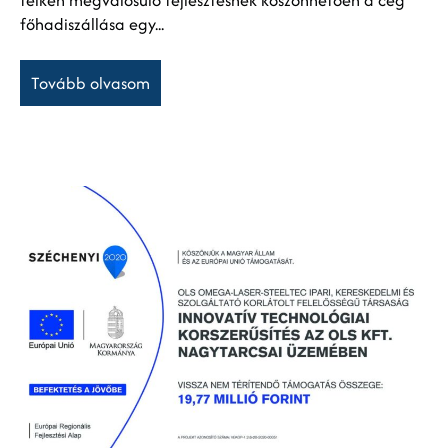
telken megvalósuló fejlesztésnek köszönhetően a cég
főhadiszállása egy...
Tovább olvasom