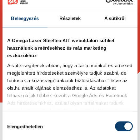
Iratkozzon fel hírlevelünkre és elküldjük Önnek
legfrissebb tartalmainkat.
Beleegyezés
Részletek
A sütikről
A Omega Laser Steeltec Kft. weboldalon sütiket
használunk a mérésekhez és más marketing
Feliratkozom
eszközökhöz
A sütik segítenek abban, hogy a tartalmainkat és a neked
megjelenített hirdetéseket személyre tudjuk szabni, de
fontosak a közösségi funkciók biztosításához illetve az
ols.hu analitikájának elemzéséhez is. Az adatokat
felhasználjuk többek között a Google Ads és Facebook
Ads hirdetéseinkhez, ezáltal olyan tartalmakat tudunk
megjeleníteni neked a jövőben is, amit érdekesnek vagy
hasznosnak találhatsz.
Hozzájárulás
Elengedhetetlen
kiválasztása
Ennek a biztosításához
arra kérünk, hogy engedd meg