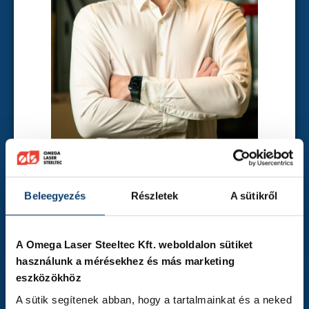
Bertalan Szalai
Beleegyezés
Részletek
A sütikről
Strategisches Management
A Omega Laser Steeltec Kft. weboldalon sütiket
használunk a mérésekhez és más marketing
eszközökhöz
A sütik segítenek abban, hogy a tartalmainkat és a neked