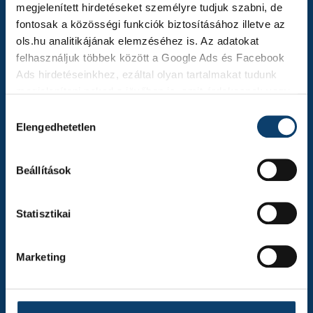
megjelenített hirdetéseket személyre tudjuk szabni, de
fontosak a közösségi funkciók biztosításához illetve az
ols.hu analitikájának elemzéséhez is. Az adatokat
felhasználjuk többek között a Google Ads és Facebook
Ads hirdetéseinkhez, ezáltal olyan tartalmakat tudunk
megjeleníteni neked a jövőben is, amit érdekesnek vagy
hasznosnak találhatsz.
Hozzájárulás
Elengedhetetlen
kiválasztása
Ennek a biztosításához
arra kérünk, hogy engedd meg
számunkra minden mérés használatát.
Természetesen
Beállítások
soha semmilyen formában nem fogunk visszaélni ezzel
és később bármikor megváltoztathatod a döntésed ezzel
kapcsolatban. Előre is köszönjük!
Statisztikai
Marketing
László Pásztor
Leiter Technologie