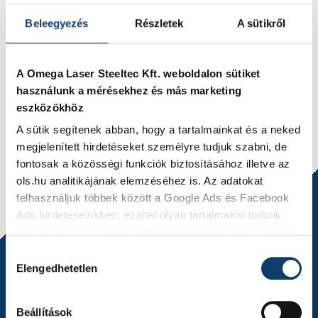
Beleegyezés
Részletek
A sütikről
Az Omega Laser Steeltec Kft. a 2017-ben elkészült, 2400
m2-es üzem-és irodaépülete bővítéseként idén májusban
A Omega Laser Steeltec Kft. weboldalon sütiket
megkezdte új, automata porfestő üzemének építési
használunk a mérésekhez és más marketing
munkálatait. A szomszédos, 3.000 m2-es ipari telken
eszközökhöz
megvalósuló fejlesztésnek köszönhetően a cég
A sütik segítenek abban, hogy a tartalmainkat és a neked
főhadiszállása egy 1.700 m2-es üzemcsarnokot és irodai
megjelenített hirdetéseket személyre tudjuk szabni, de
helyiségeket magában foglaló épülettel egészül ki.
fontosak a közösségi funkciók biztosításához illetve az
ols.hu analitikájának elemzéséhez is. Az adatokat
felhasználjuk többek között a Google Ads és Facebook
Ads hirdetéseinkhez, ezáltal olyan tartalmakat tudunk
megjeleníteni neked a jövőben is, amit érdekesnek vagy
hasznosnak találhatsz.
Hozzájárulás
Elengedhetetlen
kiválasztása
Ennek a biztosításához
arra kérünk, hogy engedd meg
számunkra minden mérés használatát.
Természetesen
Beállítások
soha semmilyen formában nem fogunk visszaélni ezzel