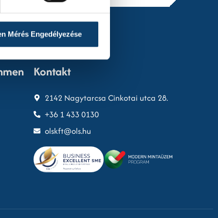
en Mérés Engedélyezése
ehmen
Kontakt
2142 Nagytarcsa Cinkotai utca 28.
+36 1 433 0130
olskft@ols.hu