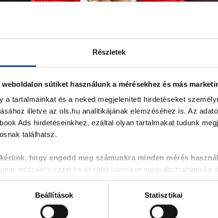
Részletek
. weboldalon sütiket használunk a mérésekhez és más market
y a tartalmainkat és a neked megjelenített hirdetéseket személy
ásához illetve az ols.hu analitikájának elemzéséhez is. Az adat
ook Ads hirdetéseinkhez, ezáltal olyan tartalmakat tudunk megje
snak találhatsz.
 86 fellépésen elért 26 góllal és két felejthetetlen európa b
hány héttel a Nemzetek Ligája menetelést lezáró búcsúmeccs
 kérünk, hogy engedd meg számunkra minden mérés használ
tottról, jótékonyságról és az OLS-ről beszélgettünk. Interjú.
nk visszaélni ezzel és később bármikor megváltoztathatod a d
Beállítások
Statisztikai