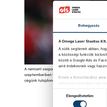
Beleegyezés
A Omega Laser Steeltec Kft
A sütik segítenek abban, hog
a közösségi funkciók biztosít
között a Google Ads és Faceb
amit érdekesnek vagy haszno
A nemzeti csapatban eltöltött tizenhárom évvel,
szeptemberben visszavonult a válogatottól. Né
Ennek a biztosításához
arra
cégünk tulajdonosával a labdarúgásról, a váloga
semmilyen formában nem fogu
Előre is köszönjük!
Hozzájárulás
Elengedhetetlen
kiválasztása