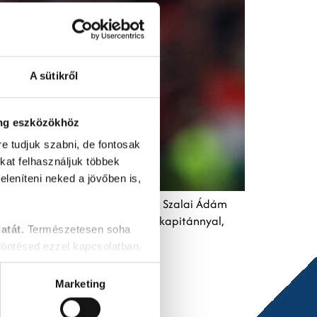
A sütikről
ing eszközökhöz
re tudjuk szabni, de fontosak
okat felhasználjuk többek
leníteni neked a jövőben is,
ajnoki szerepléssel a háta mögött Szalai Ádám
ét követően a leköszönő csapatkapitánnyal,
atát.
Természetesen soha
öntésed ezzel kapcsolatban.
Marketing