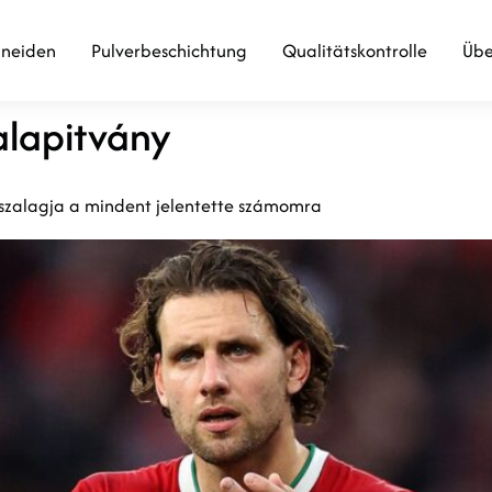
hneiden
Pulverbeschichtung
Qualitätskontrolle
Übe
alapitvány
rszalagja a mindent jelentette számomra