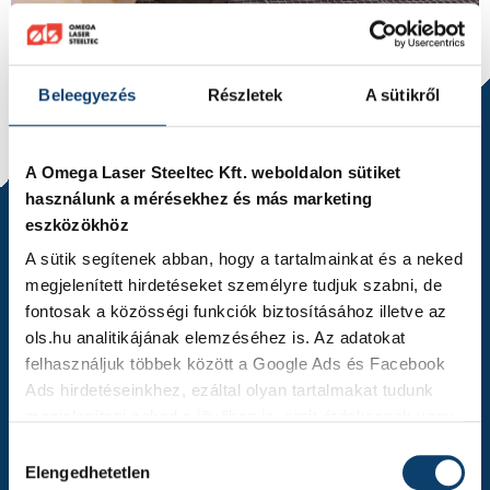
Beüzemeltük új túlnyomásos, szabadsugaras szórházunkat.
Beleegyezés
Részletek
A sütikről
A Omega Laser Steeltec Kft. weboldalon sütiket
használunk a mérésekhez és más marketing
eszközökhöz
A sütik segítenek abban, hogy a tartalmainkat és a neked
megjelenített hirdetéseket személyre tudjuk szabni, de
fontosak a közösségi funkciók biztosításához illetve az
ols.hu analitikájának elemzéséhez is. Az adatokat
felhasználjuk többek között a Google Ads és Facebook
Ads hirdetéseinkhez, ezáltal olyan tartalmakat tudunk
Hochwertige automatisierte
megjeleníteni neked a jövőben is, amit érdekesnek vagy
Pulverbeschichtungslösungen von der OLS Kft.
hasznosnak találhatsz.
Hozzájárulás
Elengedhetetlen
kiválasztása